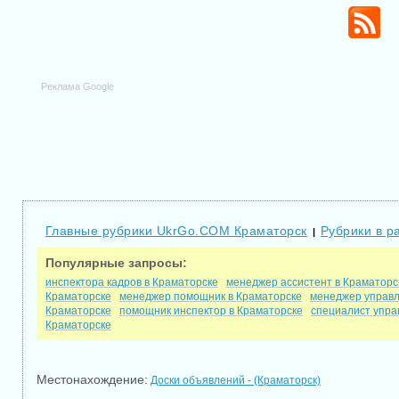
Реклама Google
Главные рубрики UkrGo.COM Краматорск
Рубрики в р
|
Популярные запросы:
инспектора кадров в Краматорске
менеджер ассистент в Краматорс
Краматорске
менеджер помощник в Краматорске
менеджер управл
Краматорске
помощник инспектор в Краматорске
специалист упра
Краматорске
Местонахождение:
Доски объявлений - (Краматорск)