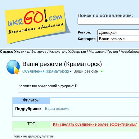
Поиск по объявлениям:
Регион:
Категория:
Страна:
Украина
/
Беларусь
/
Казахстан
/
Узбекистан
/
Молдавия
/
Грузия
/
Азербайдж
Ваши резюме (Краматорск)
Объявления (Краматорск)
Ваши резюме
-
0
Количество объявлений в рубрике:
Фильтры
Подрубрики:
Ваши резюме
ТОП
Как сделать объявление более эффективным?
Поиск не дал результатов...