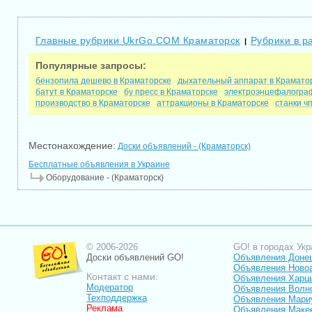
Главные рубрики UkrGo.COM Краматорск
Рубрики в р
|
Популярные запросы:
бензопила дешево в Краматорске
дыхательный аппарат в Крамато
батут в Краматорске
бу пресс в Краматорске
электроэнцефалограф
производство в Краматорске
аттракционы в Краматорске
станки ч
Местонахождение:
Доски объявлений - (Краматорск)
Бесплатные объявления в Украине
Оборудование - (Краматорск)
© 2006-2026
GO! в городах Укр
Доски объявлений GO!
Объявления Доне
Объявления Ново
Контакт с нами:
Объявления Харц
Модератор
Объявления Волн
Техподдержка
Объявления Мари
Реклама
Объявления Маке