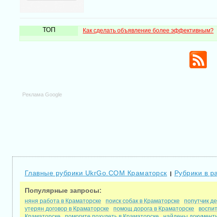
ТОП
Как сделать объявление более эффективным?
Реклама Google
Главные рубрики UkrGo.COM Краматорск
Рубрики в р
|
Популярные запросы:
няня работа в Краматорске
поиск собак в Краматорске
попутчик д
утерян договор в Краматорске
помощ дорога в Краматорске
воспит
Краматорске
помогите похудеть в Краматорске
найдены документы