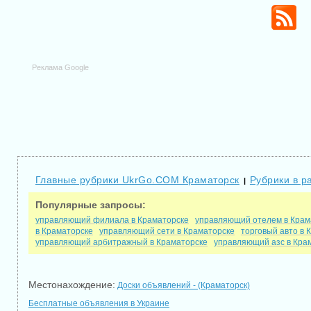
Реклама Google
Главные рубрики UkrGo.COM Краматорск
Рубрики в р
|
Популярные запросы:
управляющий филиала в Краматорске
управляющий отелем в Крам
в Краматорске
управляющий сети в Краматорске
торговый авто в 
управляющий арбитражный в Краматорске
управляющий азс в Кра
Местонахождение:
Доски объявлений - (Краматорск)
Бесплатные объявления в Украине