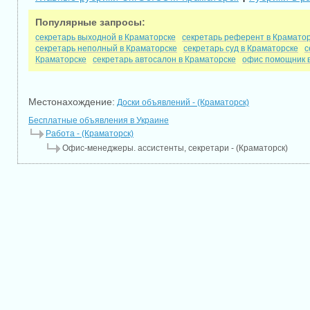
Популярные запросы:
секретарь выходной в Краматорске
секретарь референт в Крамато
секретарь неполный в Краматорске
секретарь суд в Краматорске
с
Краматорске
секретарь автосалон в Краматорске
офис помощник 
Местонахождение:
Доски объявлений - (Краматорск)
Бесплатные объявления в Украине
Работа - (Краматорск)
Офис-менеджеры. ассистенты, секретари - (Краматорск)