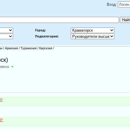
Вход:
Город:
Подкатегория:
ан
/
Армения
/
Туркмения
/
Киргизия
/
ск)
звена
м?
м?