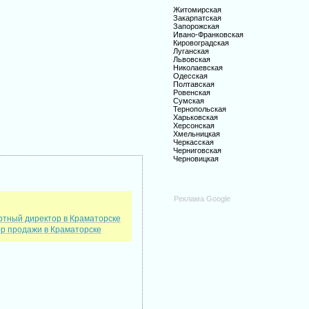
Житомирская
Закарпатская
Запорожская
Ивано-Франковская
Кировоградская
Луганская
Львовская
Николаевская
Одесская
Полтавская
Ровенская
Сумская
Тернопольская
Харьковская
Херсонская
Хмельницкая
Черкасская
Черниговская
Черновицкая
Реклама Google
ртный директор в Краматорске
ор продажи в Краматорске