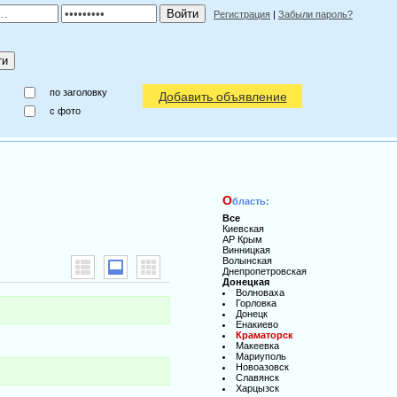
Регистрация
|
Забыли пароль?
по заголовку
Добавить объявление
c фото
О
бласть:
Все
Киевская
АР Крым
Винницкая
Волынская
Днепропетровская
Донецкая
Волноваха
Горловка
Донецк
Енакиево
Краматорск
Макеевка
Мариуполь
Новоазовск
Славянск
Харцызск