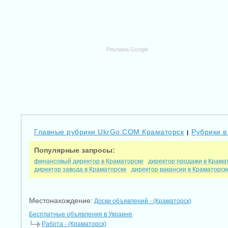
Реклама Google
Главные рубрики UkrGo.COM Краматорск
Рубрики в
|
Популярные запросы:
финансовый директор в Краматорске
директор продажи в Крама
директор завода в Краматорске
директор вакансии в Краматорск
Местонахождение:
Доски объявлений - (Краматорск)
Бесплатные объявления в Украине
Работа - (Краматорск)