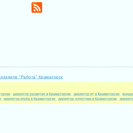
 разделе "Работа" Краматорск
торске
директор развитие в Краматорске
директор ит в Краматорске
конце
е
директор клуба в Краматорске
директор логистика в Краматорске
директ