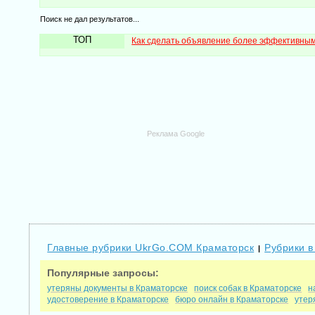
Поиск не дал результатов...
ТОП
Как сделать объявление более эффективны
Реклама Google
Главные рубрики UkrGo.COM Краматорск
Рубрики в
|
Популярные запросы:
утеряны документы в Краматорске
поиск собак в Краматорске
н
удостоверение в Краматорске
бюро онлайн в Краматорске
утер