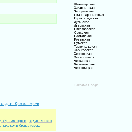
Житомирская
Закарпатская
Запорожская
Ивано-Франковская
Кировоградская
Луганская
Львовская
Николаевская
Одесская
Полтавская
Ровенская
Сумская
Тернопольская
Харьковская
Херсонская
Хмельницкая
Черкасская
Черниговская
Черновицкая
Реклама Google
аходок" Краматорск
 в Краматорске
водительское
с находок в Краматорске