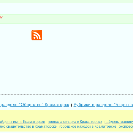
м?
 разделе "Общество" Краматорск
Рубрики в разделе "Бюро н
|
айдены имя в Краматорске
пропала овчарка в Краматорске
найдены машину
яно свидетельство в Краматорске
городское находок в Краматорске
экспрес