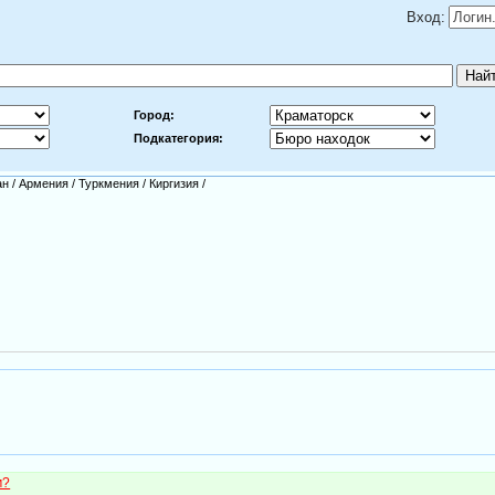
Вход:
Город:
Подкатегория:
ан
/
Армения
/
Туркмения
/
Киргизия
/
м?