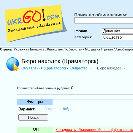
Поиск по объявлениям:
Регион:
Категория:
Страна:
Украина
/
Беларусь
/
Казахстан
/
Узбекистан
/
Молдавия
/
Грузия
/
Азербайдж
Бюро находок (Краматорск)
Объявления (Краматорск)
Общество
-
Бюро находок
-
0
Количество объявлений в рубрике:
Фильтры
Вариант:
Утеряно
Найдено
,
ТОП
Как сделать объявление более эффективны