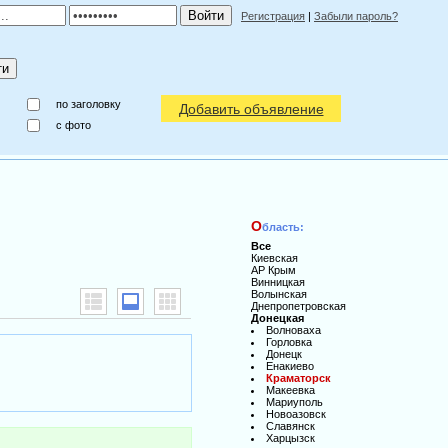
Регистрация
|
Забыли пароль?
по заголовку
Добавить объявление
c фото
О
бласть:
Все
Киевская
АР Крым
Винницкая
Волынская
Днепропетровская
Донецкая
Волноваха
Горловка
Донецк
Енакиево
Краматорск
Макеевка
Мариуполь
Новоазовск
Славянск
Харцызск