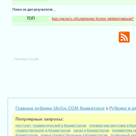
Поиск не дал результатов...
ТОП
Как сделать объявление более эффективным?
Реклама Google
Главные рубрики UkrGo.COM Краматорск
Рубрики в р
|
Популярные запросы:
пистолет травматический в Краматорске
пневматика винтовка в Кр
гладкоствольное в Краматорске
наган в Краматорске
пневматика о
Краматорске
ружья гладкоствольные в Краматорске
подводный ар