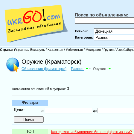
Поиск по объявлениям:
Регион:
Категория:
Страна:
Украина
/
Беларусь
/
Казахстан
/
Узбекистан
/
Молдавия
/
Грузия
/
Азербайдж
Оружие (Краматорск)
Объявления (Краматорск)
Разное
-
Оружие
-
0
Количество объявлений в рубрике:
Фильтры
Цена:
от
до
ТОП
Как сделать объявление более эффективным?