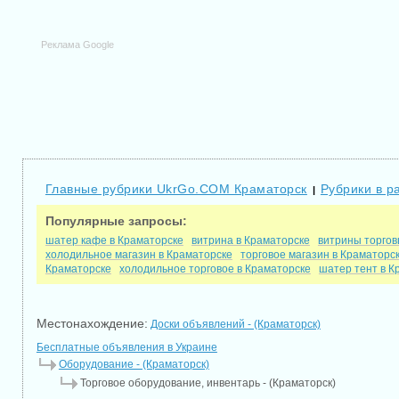
Реклама Google
Главные рубрики UkrGo.COM Краматорск
Рубрики в р
|
Популярные запросы:
шатер кафе в Краматорске
витрина в Краматорске
витрины торгов
холодильное магазин в Краматорске
торговое магазин в Краматорс
Краматорске
холодильное торговое в Краматорске
шатер тент в К
Местонахождение:
Доски объявлений - (Краматорск)
Бесплатные объявления в Украине
Оборудование - (Краматорск)
Торговое оборудование, инвентарь - (Краматорск)