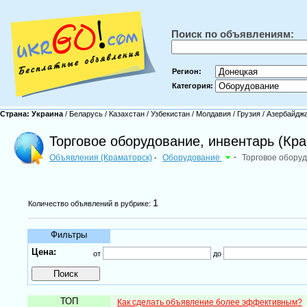
Поиск по объявлениям:
Регион:
Категория:
Страна:
Украина
/
Беларусь
/
Казахстан
/
Узбекистан
/
Молдавия
/
Грузия
/
Азербайдж
Торговое оборудование, инвентарь (Кра
Объявления (Краматорск)
Оборудование
-
Торговое оборуд
-
1
Количество объявлений в рубрике:
Фильтры
Цена:
от
до
ТОП
Как сделать объявление более эффективным?