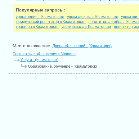
Популярные запросы:
уроки пения в Краматорске
уроки скрипка в Краматорске
уроки шит
юридический репетитор в Краматорске
репетитор алгебра в Крама
трактора в Краматорске
уроки вокала в Краматорске
репетитор ис
Местонахождение:
Доски объявлений - (Краматорск)
Бесплатные объявления в Украине
Услуги - (Краматорск)
Образование, обучение - (Краматорск)