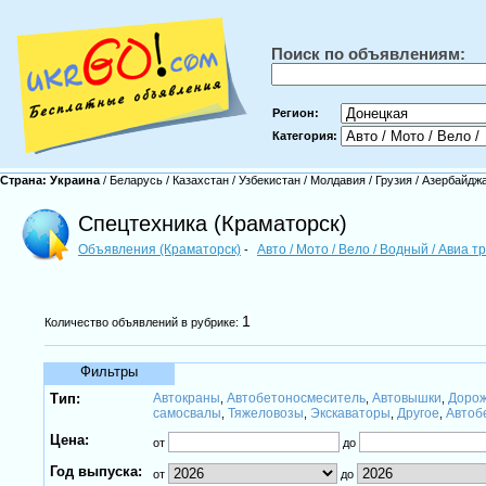
Поиск по объявлениям:
Регион:
Категория:
Страна:
Украина
/
Беларусь
/
Казахстан
/
Узбекистан
/
Молдавия
/
Грузия
/
Азербайдж
Спецтехника (Краматорск)
Объявления (Краматорск)
Авто / Мото / Вело / Водный / Авиа 
-
1
Количество объявлений в рубрике:
Фильтры
Тип:
Автокраны
Автобетоносмеситель
Автовышки
Дорож
,
,
,
самосвалы
Тяжеловозы
Экскаваторы
Другое
Автоб
,
,
,
,
Цена:
от
до
Год выпуска:
от
до