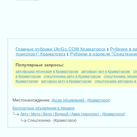
Главные рубрики UkrGo.COM Краматорск
Рубрики в ра
|
транспорт" Краматорск
Рубрики в разделе "Спецтехни
|
Популярные запросы:
автовышка японская в Краматорске
автокран зил в Краматорске
сп
в Краматорске
спецтехника авто в Краматорске
спецтехника лизин
Краматорске
автокран като в Краматорске
спецтехника автокран в
Местонахождение:
Доски объявлений - (Краматорск)
Бесплатные объявления в Украине
Авто / Мото / Вело / Водный / Авиа транспорт - (Краматорск)
Спецтехника - (Краматорск)