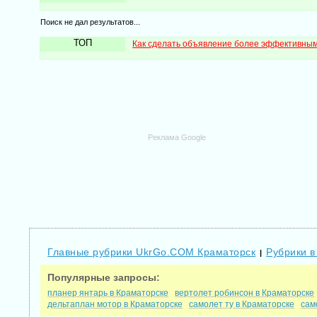
Поиск не дал результатов...
ТОП
Как сделать объявление более эффективны
Реклама Google
Главные рубрики UkrGo.COM Краматорск
Рубрики в
|
Популярные запросы:
планер янтарь в Краматорске
вертолет робинсон в Краматорске
дельтаплан мотор в Краматорске
самолет ту в Краматорске
сам