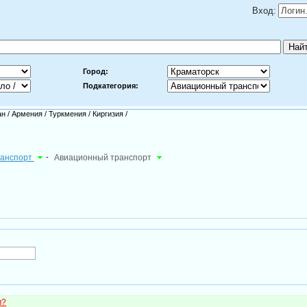
Вход:
Город:
Подкатегория:
ан
/
Армения
/
Туркмения
/
Киргизия
/
транспорт
-
Авиационный транспорт
м?