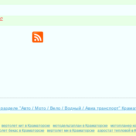
м?
 разделе "Авто / Мото / Вело / Водный / Авиа транспорт" Крама
вертолет кит в Краматорске
мотодельтаплан в Краматорске
мотопланер к
олет бекас в Краматорске
вертолет ми в Краматорске
аэростат тепловой в 