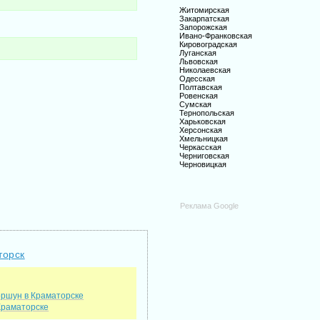
Житомирская
Закарпатская
Запорожская
Ивано-Франковская
Кировоградская
Луганская
Львовская
Николаевская
Одесская
Полтавская
Ровенская
Сумская
Тернопольская
Харьковская
Херсонская
Хмельницкая
Черкасская
Черниговская
Черновицкая
Реклама Google
торск
оршун в Краматорске
Краматорске