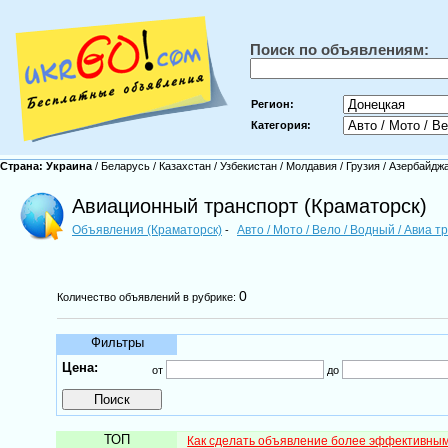
Поиск по объявлениям:
Регион:
Категория:
Страна:
Украина
/
Беларусь
/
Казахстан
/
Узбекистан
/
Молдавия
/
Грузия
/
Азербайдж
Авиационный транспорт (Краматорск)
Объявления (Краматорск)
Авто / Мото / Вело / Водный / Авиа 
-
0
Количество объявлений в рубрике:
Фильтры
Цена:
от
до
ТОП
Как сделать объявление более эффективны