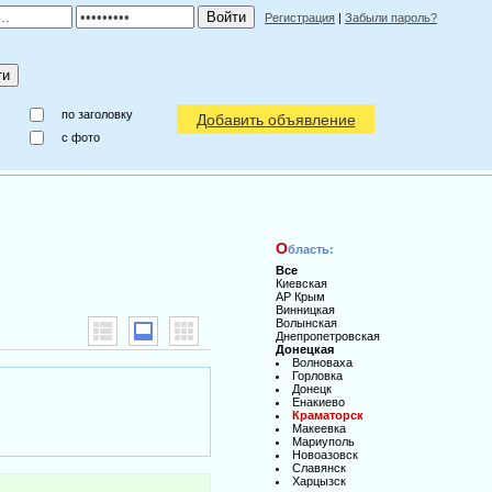
Регистрация
|
Забыли пароль?
по заголовку
Добавить объявление
c фото
О
бласть:
Все
Киевская
АР Крым
Винницкая
Волынская
Днепропетровская
Донецкая
Волноваха
Горловка
Донецк
Енакиево
Краматорск
Макеевка
Мариуполь
Новоазовск
Славянск
Харцызск