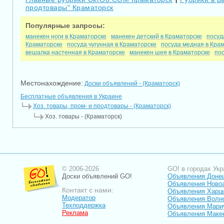
|
продтовары" Краматорск
Популярные запросы:
манекен ноги в Краматорске
манекен детский в Краматорске
посуд
Краматорске
посуда чугунная в Краматорске
посуда медная в Кра
вешалка настенная в Краматорске
манекен шея в Краматорске
пос
Местонахождение:
Доски объявлений - (Краматорск)
Бесплатные объявления в Украине
Хоз. товары, пром- и продтовары - (Краматорск)
Хоз. товары - (Краматорск)
© 2006-2026
GO! в городах Укр
Доски объявлений GO!
Объявления Доне
Объявления Ново
Контакт с нами:
Объявления Харц
Модератор
Объявления Волн
Техподдержка
Объявления Мари
Реклама
Объявления Маке