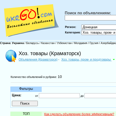
Поиск по объявлениям:
Регион:
Категория:
Страна:
Украина
/
Беларусь
/
Казахстан
/
Узбекистан
/
Молдавия
/
Грузия
/
Азербайдж
Хоз. товары (Краматорск)
Объявления (Краматорск)
Хоз. товары, пром- и продтовары
-
10
Количество объявлений в рубрике:
Фильтры
Цена:
от
до
ТОП
Как сделать объявление более эффективным?