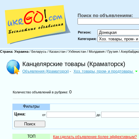
Поиск по объявлениям:
Регион:
Категория:
Страна:
Украина
/
Беларусь
/
Казахстан
/
Узбекистан
/
Молдавия
/
Грузия
/
Азербайдж
Канцелярские товары (Краматорск)
Объявления (Краматорск)
Хоз. товары, пром- и продтовары
-
0
Количество объявлений в рубрике:
Фильтры
Цена:
от
до
ТОП
Как сделать объявление более эффективным?