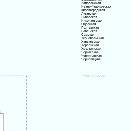
Запорожская
Ивано-Франковская
Кировоградская
Луганская
Львовская
Николаевская
Одесская
Полтавская
Ровенская
Сумская
Тернопольская
Харьковская
Херсонская
Хмельницкая
Черкасская
Черниговская
Черновицкая
Реклама Google
в