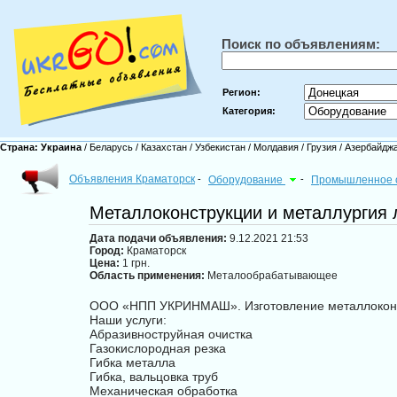
Поиск по объявлениям:
Регион:
Категория:
Страна:
Украина
/
Беларусь
/
Казахстан
/
Узбекистан
/
Молдавия
/
Грузия
/
Азербайдж
Объявления Краматорск
-
Оборудование
-
Промышленное 
Металлоконструкции и металлургия
Дата подачи объявления:
9.12.2021 21:53
Город:
Краматорск
Цена:
1 грн.
Область применения:
Металообрабатывающее
ООО «НПП УКРИНМАШ». Изготовление металлоконст
Наши услуги:
Абразивноструйная очистка
Газокислородная резка
Гибка металла
Гибка, вальцовка труб
Механическая обработка