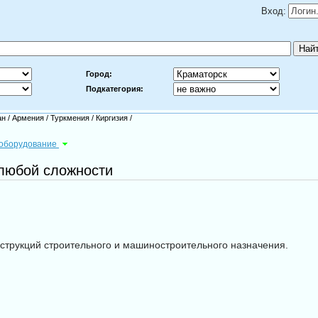
Вход:
Город:
Подкатегория:
ан
/
Армения
/
Туркмения
/
Киргизия
/
оборудование
 любой сложности
рукций строительного и машиностроительного назначения.