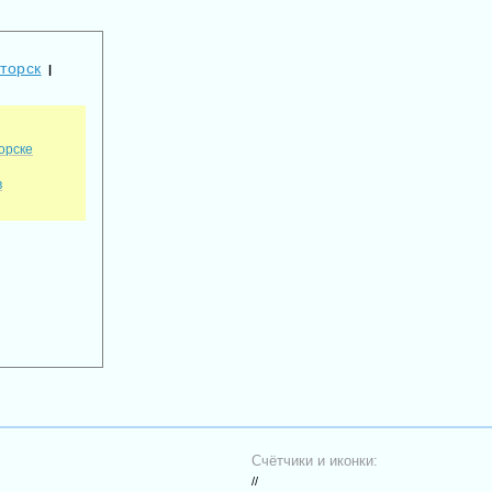
торск
|
орске
в
Счётчики и иконки:
//