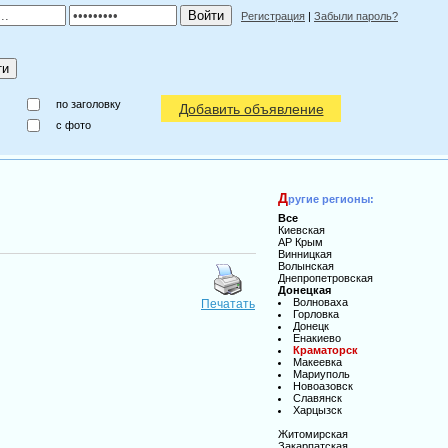
Регистрация
|
Забыли пароль?
по заголовку
Добавить объявление
c фото
Д
ругие регионы:
Все
Киевская
АР Крым
Винницкая
Волынская
Днепропетровская
Донецкая
Волноваха
Печатать
Горловка
Донецк
Енакиево
Краматорск
Макеевка
Мариуполь
Новоазовск
Славянск
Харцызск
Житомирская
Закарпатская