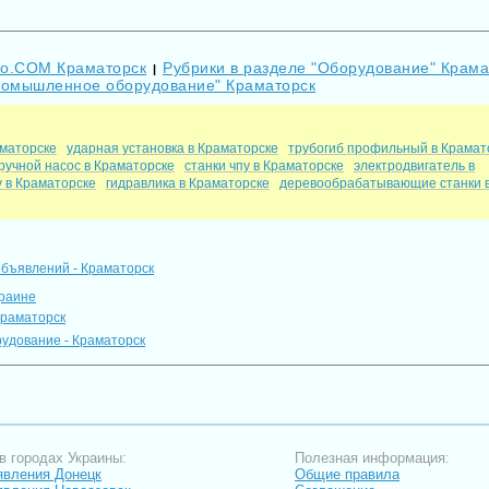
Go.COM Краматорск
Рубрики в разделе "Оборудование" Крама
|
Промышленное оборудование" Краматорск
аматорске
ударная установка в Краматорске
трубогиб профильный в Крамат
ручной насос в Краматорске
станки чпу в Краматорске
электродвигатель в
 в Краматорске
гидравлика в Краматорске
деревообрабатывающие станки 
объявлений - Краматорск
краине
Краматорск
дование - Краматорск
в городах Украины:
Полезная информация:
вления Донецк
Общие правила