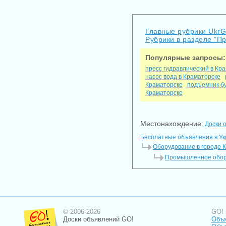
Главные рубрики Ukr
Рубрики в разделе "
Популярные запросы:
пресс гидравлический в Кр
насос вода в Краматорске
Краматорске
подъемник бу
Краматорске
Местонахождение:
Доски 
Бесплатные объявления в У
Оборудование в городе 
Промышленное обору
© 2006-2026
GO! 
Доски объявлений GO!
Объя