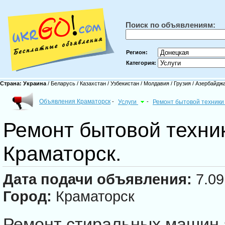
Поиск по объявлениям:
Регион:
Категория:
Страна:
Украина
/
Беларусь
/
Казахстан
/
Узбекистан
/
Молдавия
/
Грузия
/
Азербайдж
Объявления Краматорск
-
Услуги
-
Ремонт бытовой техник
Ремонт бытовой техник
Краматорск.
Дата подачи объявления:
7.09
Город:
Краматорск
Ремонт стиральных машин 