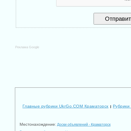
Реклама Google
Главные рубрики UkrGo.COM Краматорск
Рубрики 
|
Местонахождение:
Доски объявлений - Краматорск