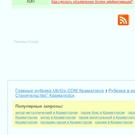
ТОП
Как сделать объявление более эффективным?
Реклама Google
Главные рубрики UkrGo.COM Краматорск
Рубрики в р
|
Строительство" Краматорск
Популярные запросы:
ангар металлический в Краматорске
гараж бокс в Краматорске
гар
Краматорске
ангар в Краматорске
гараж капитальный в Краматорс
Краматорске
продажа гараж в Краматорске
гаражи в Краматорске