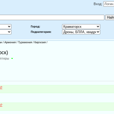
Вход:
Город:
Подкатегория:
ан
/
Армения
/
Туркмения
/
Киргизия
/
рск)
оптеры
м?
м?