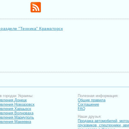
 разделе "Техника" Краматорск
в городах Украины:
Полезная информация:
вления Донецк
Общие правила
вления Новоазовск
Соглашение
вления Харцызск
FAQ
вления Волноваха
Наши друзья:
явления Мариуполь
Продажа автомобилей, мото
вления Макеевка
грузовиков, спецтехники, ав