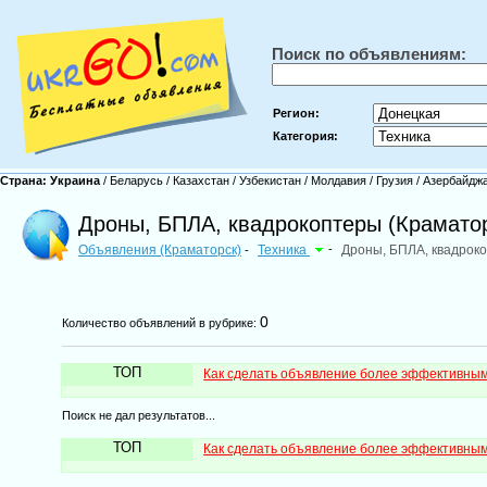
Поиск по объявлениям:
Регион:
Категория:
Страна:
Украина
/
Беларусь
/
Казахстан
/
Узбекистан
/
Молдавия
/
Грузия
/
Азербайдж
Дроны, БПЛА, квадрокоптеры (Крамато
Объявления (Краматорск)
Техника
-
Дроны, БПЛА, квадрок
-
0
Количество объявлений в рубрике:
ТОП
Как сделать объявление более эффективны
Поиск не дал результатов...
ТОП
Как сделать объявление более эффективны