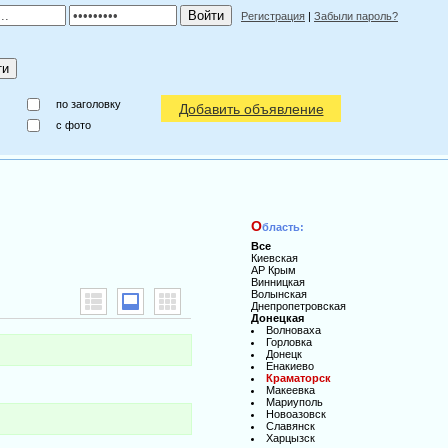
Регистрация
|
Забыли пароль?
по заголовку
Добавить объявление
c фото
О
бласть:
Все
Киевская
АР Крым
Винницкая
Волынская
Днепропетровская
Донецкая
Волноваха
Горловка
Донецк
Енакиево
Краматорск
Макеевка
Мариуполь
Новоазовск
Славянск
Харцызск