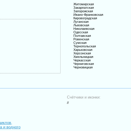
Житомирская
Закарпатская
Запорожская
Ивано-Франковская
Кировоградская
Луганская
Львовская
Николаевская
Одесская
Полтавская
Ровенская
Сумская
Тернопольская
Харьковская
Херсонская
Хмельницкая
Черкасская
Черниговская
Черновицкая
Счётчики и иконки:
//
циклов,
иа и водного