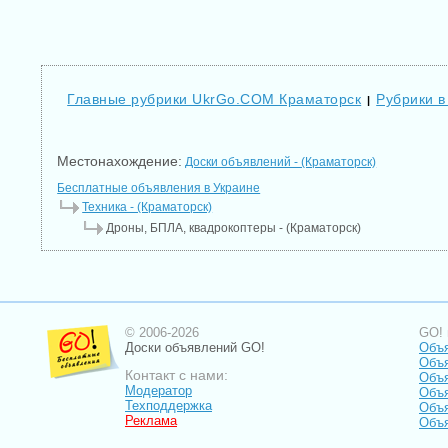
Главные рубрики UkrGo.COM Краматорск
Рубрики в
|
Местонахождение:
Доски объявлений - (Краматорск)
Бесплатные объявления в Украине
Техника - (Краматорск)
Дроны, БПЛА, квадрокоптеры - (Краматорск)
© 2006-2026
GO! 
Доски объявлений GO!
Объя
Объя
Контакт с нами:
Объя
Модератор
Объя
Техподдержка
Объ
Реклама
Объя