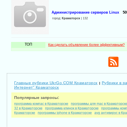
Администрирование серверов Linux
50
город:
Краматорск
| 132
ТОП
Как сделать объявление более эффективным?
Главные рубрики UkrGo.COM Краматорск
Рубрики в р
|
Интернет" Краматорск
Популярные запросы:
программа компас в Краматорске
программы для mac в Краматорск
32 в Краматорске
программа клинок в Краматорске
программы ком
Краматорске
программы iphone в Краматорске
avg антивирус в Кр