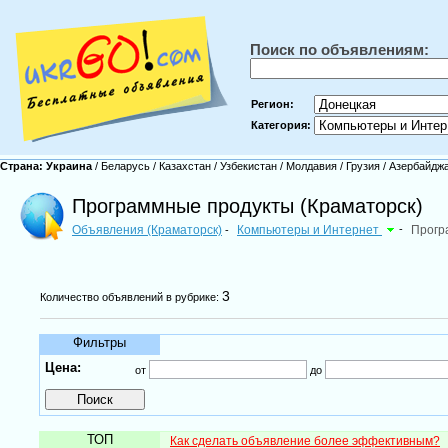
Поиск по объявлениям:
Регион:
Категория:
Страна:
Украина
/
Беларусь
/
Казахстан
/
Узбекистан
/
Молдавия
/
Грузия
/
Азербайдж
Программные продукты (Краматорск)
Объявления (Краматорск)
Компьютеры и Интернет
-
Прогр
-
3
Количество объявлений в рубрике:
Фильтры
Цена:
от
до
ТОП
Как сделать объявление более эффективным?