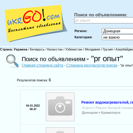
Поиск по объявлениям:
Регион:
Категория:
Страна:
Украина
/
Беларусь
/
Казахстан
/
Узбекистан
/
Молдавия
/
Грузия
/
Азербайдж
- "pr опыт"
Поиск по объявлениям
Главная страница сайта
Страница результатов поиска
-
- "pr опыт
6
Результатов поиска:
Ремонт водонагревателей, га
04.01.2022
Услуги
»
Ремонт бытовой техник
00:47
Донецкая »
Краматорск