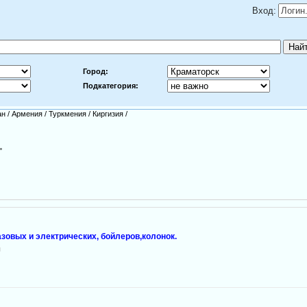
Вход:
Город:
Подкатегория:
ан
/
Армения
/
Туркмения
/
Киргизия
/
"
зовых и электрических, бойлеров,колонок.
и