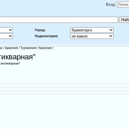
Вход:
Город:
Подкатегория:
ан
/
Армения
/
Туркмения
/
Киргизия
/
тикварная"
 антикварная"