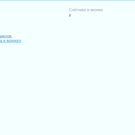
Счётчики и иконки:
//
циклов,
иа и водного