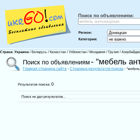
Поиск по объявлениям:
Регион:
Категория:
Страна:
Украина
/
Беларусь
/
Казахстан
/
Узбекистан
/
Молдавия
/
Грузия
/
Азербайдж
- "мебель ан
Поиск по объявлениям
Главная страница сайта
Страница результатов поиска
-
- "мебель
0
Результатов поиска:
Поиск не дал результатов...