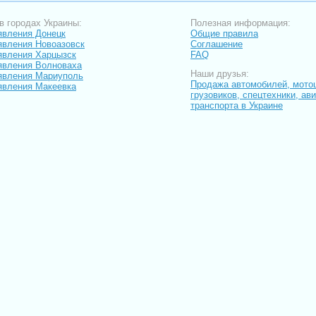
в городах Украины:
Полезная информация:
вления Донецк
Общие правила
вления Новоазовск
Соглашение
вления Харцызск
FAQ
вления Волноваха
Наши друзья:
явления Мариуполь
Продажа автомобилей, мото
вления Макеевка
грузовиков, спецтехники, ав
транспорта в Украине